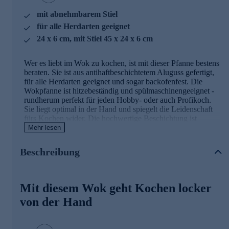
mit abnehmbarem Stiel
für alle Herdarten geeignet
24 x 6 cm, mit Stiel 45 x 24 x 6 cm
Wer es liebt im Wok zu kochen, ist mit dieser Pfanne bestens
beraten. Sie ist aus antihaftbeschichtetem Aluguss gefertigt,
für alle Herdarten geeignet und sogar backofenfest. Die
Wokpfanne ist hitzebeständig und spülmaschinengeeignet -
rundherum perfekt für jeden Hobby- oder auch Profikoch.
Sie liegt optimal in der Hand und spiegelt die Leidenschaft
fürs Kochen wider. Die hochwertige Beschichtung ist
keramisch verstärkt und bei Bedarf lässt sie sich sogar
Mehr lesen
erneuern. Ein Highlight das Sie sich gönnen sollten - damit
das Kochen noch mehr Freude macht.
Beschreibung
Weitere Details der Wokpfanne im Überblick
Mit diesem Wok geht Kochen locker
induktionsgeeignete Sauteuse mit 24 cm Durchmesser, 6
cm hoch
von der Hand
mit abnehmbarem Stiel
aus recyceltem Aluminium, das mit Hilfe von
Solarenergie geschmolzen und verarbeitet wird