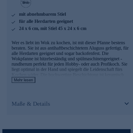
mit keramisch verstärkter Antihaftbeschichtung
bei Bedarf wiederbeschichtbar
backofenfest bis 240 °C
mit abnehmbarem Stiel
schnelle Aufheizung
für alle Herdarten geeignet
verkürzte Garzeit
24 x 6 cm, mit Stiel 45 x 24 x 6 cm
leicht zu reinigen
liegt optimal in der Hand
Wer es liebt im Wok zu kochen, ist mit dieser Pfanne bestens
Gleich hier online bestellen und leckere Gerichte
beraten. Sie ist aus antihaftbeschichtetem Aluguss gefertigt, für
zaubern.
alle Herdarten geeignet und sogar backofenfest. Die
Wokpfanne ist hitzebeständig und spülmaschinengeeignet -
rundherum perfekt für jeden Hobby- oder auch Profikoch. Sie
liegt optimal in der Hand und spiegelt die Leidenschaft fürs
Kochen wider. Die hochwertige Beschichtung ist keramisch
verstärkt und bei Bedarf lässt sie sich sogar erneuern. Ein
Mehr lesen
Highlight das Sie sich gönnen sollten - damit das Kochen noch
mehr Freude macht.
Maße & Details
Weitere Details der Wokpfanne im Überblick
induktionsgeeignete Sauteuse mit 24 cm Durchmesser, 6
cm hoch
mit abnehmbarem Stiel
aus recyceltem Aluminium, das mit Hilfe von Solarenergie