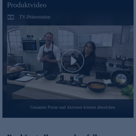
geschmolzen und verarbeitet wird
Produktvideo
mit keramisch verstärkter Antihaftbeschichtung
bei Bedarf wiederbeschichtbar
TV-Präsentation
backofenfest bis 240 °C
schnelle Aufheizung
verkürzte Garzeit
leicht zu reinigen
liegt optimal in der Hand
Gleich hier online bestellen und leckere Gerichte zaubern.
Play
Genannte Preise und Aktionen können abweichen