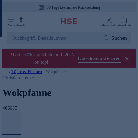
30 Tage kostenfreie Rücksendung
Tagesaktuelle Angebote
Menü
Ansicht
Mein Konto
Warenkorb
Suchen
Bis zu -60% auf Mode und -20%
Gutschein aktivieren
on top!
Töpfe & Pfannen
Wokpfanne
Christian Henze
Wokpfanne
486635