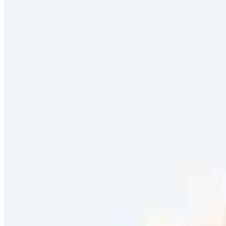
Schuhweite
Absatzhöhe
Außenmaterial
Saison
Empfohlen
Empfohlen
Neuheiten
Reduzierungen
Preis aufsteigend
Preis absteigend
Zuletzt im TV
Filter
41 von 89 Produkten