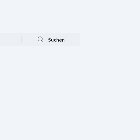
Tagesaktuelle Angebote
Mein Konto
Warenkorb
Suchen
n