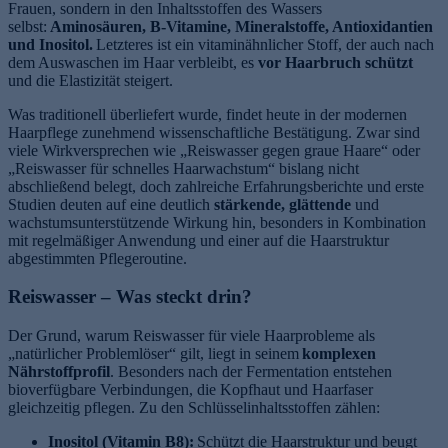
Frauen, sondern in den Inhaltsstoffen des Wassers
selbst:
Aminosäuren, B-Vitamine, Mineralstoffe, Antioxidantien
und Inositol.
Letzteres ist ein vitaminähnlicher Stoff, der auch nach
dem Auswaschen im Haar verbleibt, es
vor Haarbruch schützt
und die Elastizität steigert.
Was traditionell überliefert wurde, findet heute in der modernen
Haarpflege zunehmend wissenschaftliche Bestätigung. Zwar sind
viele Wirkversprechen wie „Reiswasser gegen graue Haare“ oder
„Reiswasser für schnelles Haarwachstum“ bislang nicht
abschließend belegt, doch zahlreiche Erfahrungsberichte und erste
e
Studien deuten auf eine deutlich
stärkende, glättende
und
wachstumsunterstützende Wirkung hin, besonders in Kombination
mit regelmäßiger Anwendung und einer auf die Haarstruktur
abgestimmten Pflegeroutine.
Reiswasser – Was steckt drin?
Der Grund, warum Reiswasser für viele Haarprobleme als
„natürlicher Problemlöser“ gilt, liegt in seinem
komplexen
Nährstoffprofil
. Besonders nach der Fermentation entstehen
bioverfügbare Verbindungen, die Kopfhaut und Haarfaser
gleichzeitig pflegen. Zu den Schlüsselinhaltsstoffen zählen:
Inositol (Vitamin B8):
Schützt die Haarstruktur und beugt