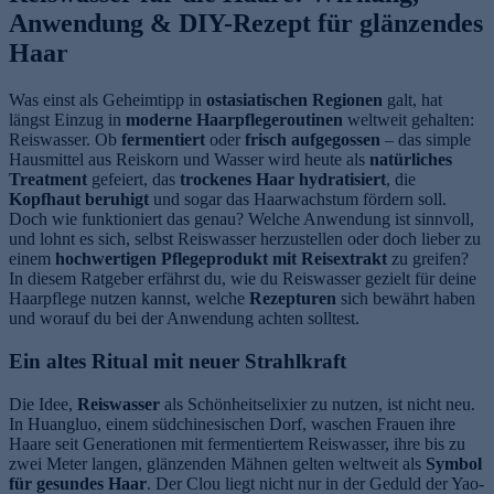
Anwendung & DIY-Rezept für glänzendes
Haar
Was einst als Geheimtipp in
ostasiatischen Regionen
galt, hat
längst Einzug in
moderne Haarpflegeroutinen
weltweit gehalten:
Reiswasser. Ob
fermentiert
oder
frisch aufgegossen
– das simple
Hausmittel aus Reiskorn und Wasser wird heute als
natürliches
Treatment
gefeiert, das
trockenes Haar hydratisiert
, die
Kopfhaut beruhigt
und sogar das Haarwachstum fördern soll.
Doch wie funktioniert das genau? Welche Anwendung ist sinnvoll,
und lohnt es sich, selbst Reiswasser herzustellen oder doch lieber zu
einem
hochwertigen Pflegeprodukt mit Reisextrakt
zu greifen?
In diesem Ratgeber erfährst du, wie du Reiswasser gezielt für deine
Haarpflege nutzen kannst, welche
Rezepturen
sich bewährt haben
und worauf du bei der Anwendung achten solltest.
Ein altes Ritual mit neuer Strahlkraft
Die Idee,
Reiswasser
als Schönheitselixier zu nutzen, ist nicht neu.
In Huangluo, einem südchinesischen Dorf, waschen Frauen ihre
Haare seit Generationen mit fermentiertem Reiswasser, ihre bis zu
zwei Meter langen, glänzenden Mähnen gelten weltweit als
Symbol
für gesundes Haar
. Der Clou liegt nicht nur in der Geduld der Yao-