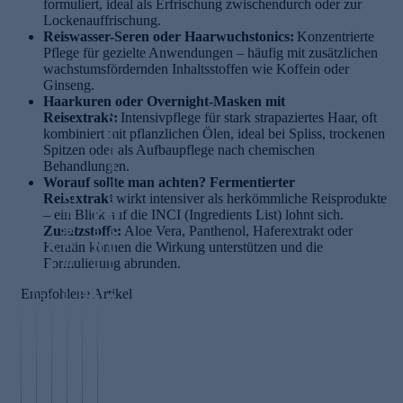
formuliert, ideal als Erfrischung zwischendurch oder zur
Lockenauffrischung.
Reiswasser-Seren oder Haarwuchstonics:
Konzentrierte
Pflege für gezielte Anwendungen – häufig mit zusätzlichen
wachstumsfördernden Inhaltsstoffen wie Koffein oder
Ginseng.
Haarkuren oder Overnight-Masken mit
Reisextrakt:
S
Intensivpflege für stark strapaziertes Haar, oft
kombiniert mit pflanzlichen Ölen, ideal bei Spliss, trockenen
c
Spitzen oder als Aufbaupflege nach chemischen
h
Behandlungen.
ö
Worauf sollte man achten?
n
Fermentierter
Ri
Reisextrakt
e
wirkt intensiver als herkömmliche Reisprodukte
n
– ein Blick auf die INCI (Ingredients List) lohnt sich.
P
H
ge
Zusatzstoffe:
a
a
Aloe Vera, Panthenol, Haferextrakt oder
lb
Keratin können die Wirkung unterstützen und die
R
rf
u
lu
M
Formulierung abrunden.
o
u
t
m
ilc
s
m
v
Empfohlene Artikel
e
hs
e
H
L
o
W
ä
n
ai
a
n
ir
u
w
r
y
i
k
re
a
O
e
n
u
H
ss
ili
ri
n
n
a
e
n
n
e
g
ut
r
g
g
n