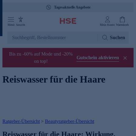
Tagesaktuelle Angebote
Menü
Ansicht
Mein Konto
Warenkorb
Suchen
Bis zu -60% auf Mode und -20%
Gutschein aktivieren
on top!
Reiswasser für die Haare
Ratgeber-Übersicht
>
Beautyratgeber-Übersicht
Reiswasser für die Haare: Wirkung,