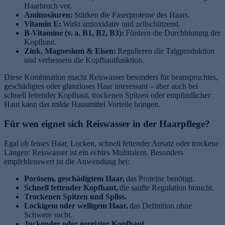
Haarbruch vor.
Aminosäuren:
Stärken die Faserproteine des Haars.
Vitamin E:
Wirkt antioxidativ und zellschützend.
B-Vitamine (v. a. B1, B2, B3):
Fördern die Durchblutung der
Kopfhaut.
Zink, Magnesium & Eisen:
Regulieren die Talgproduktion
und verbessern die Kopfhautfunktion.
Diese Kombination macht Reiswasser besonders für beanspruchtes,
geschädigtes oder glanzloses Haar interessant – aber auch bei
schnell fettender Kopfhaut, trockenen Spitzen oder empfindlicher
Haut kann das milde Hausmittel Vorteile bringen.
Für wen eignet sich Reiswasser in der Haarpflege?
Egal ob feines Haar, Locken, schnell fettender Ansatz oder trockene
Längen: Reiswasser ist ein echtes Multitalent. Besonders
empfehlenswert ist die Anwendung bei:
Porösem, geschädigtem Haar,
das Proteine benötigt.
Schnell fettender Kopfhaut,
die sanfte Regulation braucht.
Trockenen Spitzen und Spliss.
Lockigem oder welligem Haar,
das Definition ohne
Schwere sucht.
Juckender oder gereizter Kopfhaut.