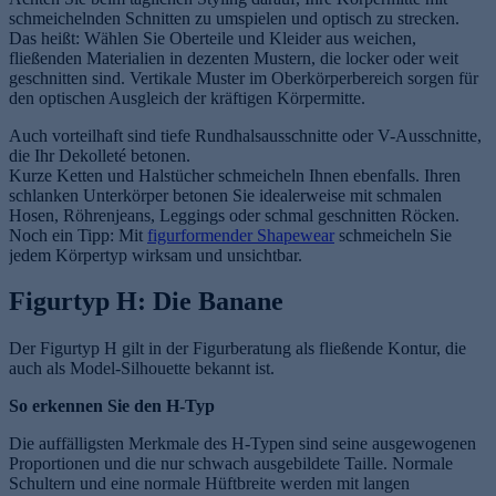
schmeichelnden Schnitten zu umspielen und optisch zu strecken.
Das heißt: Wählen Sie Oberteile und Kleider aus weichen,
fließenden Materialien in dezenten Mustern, die locker oder weit
geschnitten sind. Vertikale Muster im Oberkörperbereich sorgen für
den optischen Ausgleich der kräftigen Körpermitte.
Auch vorteilhaft sind tiefe Rundhalsausschnitte oder V-Ausschnitte,
die Ihr Dekolleté betonen.
Kurze Ketten und Halstücher schmeicheln Ihnen ebenfalls. Ihren
schlanken Unterkörper betonen Sie idealerweise mit schmalen
Hosen, Röhrenjeans, Leggings oder schmal geschnitten Röcken.
Noch ein Tipp: Mit
figurformender Shapewear
schmeicheln Sie
jedem Körpertyp wirksam und unsichtbar.
Figurtyp H: Die Banane
Der Figurtyp H gilt in der Figurberatung als fließende Kontur, die
auch als Model-Silhouette bekannt ist.
So erkennen Sie den H-Typ
Die auffälligsten Merkmale des H-Typen sind seine ausgewogenen
Proportionen und die nur schwach ausgebildete Taille. Normale
Schultern und eine normale Hüftbreite werden mit langen