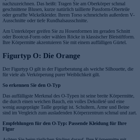
nachzuzeichnen. Das heißt: Tragen Sie am Oberkörper schmal
geschnittene Blusen, kurze natürlich taillierte Passform-Oberteile
oder geraffte Wickelkleider. Ihrem Torso schmeicheln außerdem V-
Ausschnitte oder tiefe Rundhalsausschnitte.
Am Unterkörper greifen Sie zu Hosenformen im geraden Schnitt
oder Bootcut-Form oder wählen Röcke in klassischer Bleistiftform.
Ihre Körpermitte akzentuieren Sie mit einem auffälligen Gürtel.
Figurtyp O: Die Orange
Der Figurtyp O gilt in der Figurberatung als weiche Silhouette, die
für viele als Verkörperung purer Weiblichkeit gilt.
So erkennen Sie den O-Typ
Das auffälligste Merkmal des O-Typen ist seine breite Körpermitte,
die durch einen weichen Bauch, ein volles Dekolleté und eine
wenig ausgeprägte Taille geprägt ist. Schultern, Arme und Beine
sind im Vergleich zum ausladenden Körperzentrum schmal und zart.
Empfehlungen für den O-Typ: Passende Kleidung für Ihre
Figur
Achten Sie beim täglichen Styling darauf, Ihre Körpermitte mit