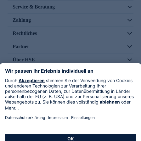
Service & Beratung
Zahlung
Rechtliches
Partner
Über HSE
Im TV
HSE International
Versand durch
Folge uns