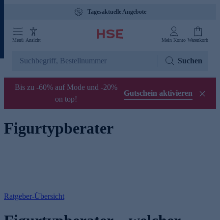
Tagesaktuelle Angebote
Menü
Ansicht
Mein Konto
Warenkorb
Suchen
Bis zu -60% auf Mode und -20%
Gutschein aktivieren
on top!
Figurtypberater
Ratgeber-Übersicht