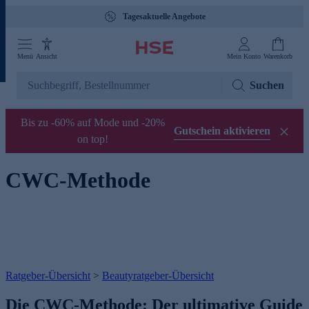
Tagesaktuelle Angebote
Menü
Ansicht
Mein Konto
Warenkorb
Suchen
Bis zu -60% auf Mode und -20%
Gutschein aktivieren
on top!
CWC-Methode
Ratgeber-Übersicht
>
Beautyratgeber-Übersicht
Die CWC-Methode: Der ultimative Guide