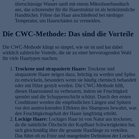
überschüssige Wasser sanft mit einem Mikrofaserhandtuch
aus, das schonender für die Haarstruktur ist als herkömmliche
Handtücher. Föhne das Haar anschließend bei niedriger
Temperatur, um Haarschäden zu vermeiden.
Die CWC-Methode: Das sind die Vorteile
Die CWC-Methode klingt so simpel, wie sie ist und hat dabei
wirklich zahlreiche Vorteile, die sie zu einer hervorragenden Wahl
für viele Haartypen machen:
Trockene und strapazierte Haare:
Trockene und
strapazierte Haare neigen dazu, brüchig zu werden und Spliss
zu entwickeln, besonders wenn sie häufig chemisch behandelt
oder mit Hitze gestylt werden. Die CWC-Methode hilft,
diesen Haarzustand zu verbessern, indem sie Feuchtigkeit
spendet und die Schuppenschicht schützt. Durch den ersten
Conditioner werden die empfindlichen Längen und Spitzen
vor den austrocknenden Effekten des Shampoos bewahrt, was
den Feuchtigkeitsgehalt der Haare langfristig erhöht.
Lockige Haare:
Lockiges Haar ist von Natur aus trockener,
da die natürliche Ölschicht der Kopfhaut Schwierigkeiten hat,
sich gleichmäßig über die gesamte Haarlänge zu verteilen.
Das führt oft zu Frizz und mangelnder Definition der Locken.