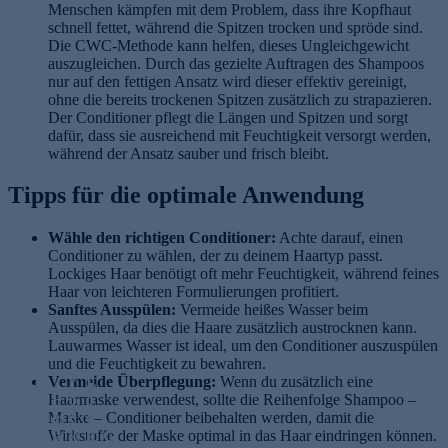
Menschen kämpfen mit dem Problem, dass ihre Kopfhaut
schnell fettet, während die Spitzen trocken und spröde sind.
Die CWC-Methode kann helfen, dieses Ungleichgewicht
auszugleichen. Durch das gezielte Auftragen des Shampoos
nur auf den fettigen Ansatz wird dieser effektiv gereinigt,
ohne die bereits trockenen Spitzen zusätzlich zu strapazieren.
Der Conditioner pflegt die Längen und Spitzen und sorgt
dafür, dass sie ausreichend mit Feuchtigkeit versorgt werden,
während der Ansatz sauber und frisch bleibt.
Tipps für die optimale Anwendung
Wähle den richtigen Conditioner:
Achte darauf, einen
Conditioner zu wählen, der zu deinem Haartyp passt.
Lockiges Haar benötigt oft mehr Feuchtigkeit, während feines
Haar von leichteren Formulierungen profitiert.
Sanftes Ausspülen:
Vermeide heißes Wasser beim
Ausspülen, da dies die Haare zusätzlich austrocknen kann.
L
Lauwarmes Wasser ist ideal, um den Conditioner auszuspülen
o
und die Feuchtigkeit zu bewahren.
T
c
Vermeide Überpflegung:
r
L
Wenn du zusätzlich eine
k
Haarmaske verwendest, sollte die Reihenfolge Shampoo –
F
o
o
e
Maske – Conditioner beibehalten werden, damit die
es
c
c
n
Wirkstoffe der Maske optimal in das Haar eindringen können.
te
k
k
G