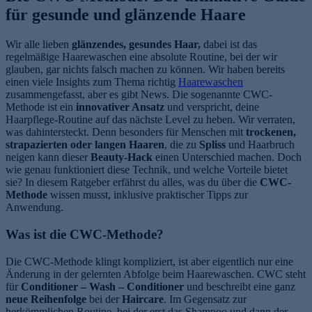
für gesunde und glänzende Haare
Wir alle lieben
glänzendes, gesundes Haar,
dabei ist das
regelmäßige Haarewaschen eine absolute Routine, bei der wir
glauben, gar nichts falsch machen zu können. Wir haben bereits
einen viele Insights zum Thema richtig
Haarewaschen
zusammengefasst, aber es gibt News. Die sogenannte CWC-
Methode ist ein
innovativer Ansatz
und verspricht, deine
Haarpflege-Routine auf das nächste Level zu heben. Wir verraten,
was dahintersteckt. Denn besonders für Menschen mit
trockenen,
strapazierten oder langen Haaren
, die zu
Spliss
und Haarbruch
neigen kann dieser
Beauty-Hack
einen Unterschied machen. Doch
wie genau funktioniert diese Technik, und welche Vorteile bietet
sie? In diesem Ratgeber erfährst du alles, was du über die
CWC-
Methode
wissen musst, inklusive praktischer Tipps zur
Anwendung.
Was ist die CWC-Methode?
Die CWC-Methode klingt kompliziert, ist aber eigentlich nur eine
Änderung in der gelernten Abfolge beim Haarewaschen. CWC steht
für
Conditioner – Wash – Conditioner
und beschreibt eine ganz
neue Reihenfolge
bei der
Haircare
. Im Gegensatz zur
herkömmlichen Routine, bei der erst das Shampoo und dann der