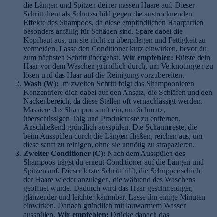
die Längen und Spitzen deiner nassen Haare auf. Dieser
Schritt dient als Schutzschild gegen die austrocknenden
Effekte des Shampoos, da diese empfindlichen Haarpartien
besonders anfällig für Schäden sind. Spare dabei die
Kopfhaut aus, um sie nicht zu überpflegen und Fettigkeit zu
vermeiden. Lasse den Conditioner kurz einwirken, bevor du
zum nächsten Schritt übergehst.
Wir empfehlen:
Bürste dein
Haar vor dem Waschen gründlich durch, um Verknotungen zu
lösen und das Haar auf die Reinigung vorzubereiten.
Wash (W):
Im zweiten Schritt folgt das Shampoonieren
Konzentriere dich dabei auf den Ansatz, die Schläfen und den
Nackenbereich, da diese Stellen oft vernachlässigt werden.
Massiere das Shampoo sanft ein, um Schmutz,
überschüssigen Talg und Produktreste zu entfernen.
Anschließend gründlich ausspülen. Die Schaumreste, die
beim Ausspülen durch die Längen fließen, reichen aus, um
diese sanft zu reinigen, ohne sie unnötig zu strapazieren.
Zweiter Conditioner (C):
Nach dem Ausspülen des
Shampoos trägst du erneut Conditioner auf die Längen und
Spitzen auf. Dieser letzte Schritt hilft, die Schuppenschicht
der Haare wieder anzulegen, die während des Waschens
geöffnet wurde. Dadurch wird das Haar geschmeidiger,
glänzender und leichter kämmbar. Lasse ihn einige Minuten
einwirken. Danach gründlich mit lauwarmem Wasser
ausspülen.
Wir empfehlen:
Drücke danach das