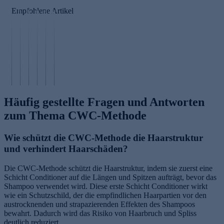
o
S
e
e
l
Empfohlene Artikel
h
h
n
n
u
n
a
e
p
t
e
m
s
fl
a
H
p
H
e
t
it
o
a
g
h
P
z
o
a
e
io
H
e
s
r
n
n
A
Häufig gestellte Fragen und Antworten
zum Thema CWC-Methode
Wie schützt die CWC-Methode die Haarstruktur
und verhindert Haarschäden?
Die CWC-Methode schützt die Haarstruktur, indem sie zuerst eine
Schicht Conditioner auf die Längen und Spitzen aufträgt, bevor das
Shampoo verwendet wird. Diese erste Schicht Conditioner wirkt
wie ein Schutzschild, der die empfindlichen Haarpartien vor den
austrocknenden und strapazierenden Effekten des Shampoos
bewahrt. Dadurch wird das Risiko von Haarbruch und Spliss
deutlich reduziert.