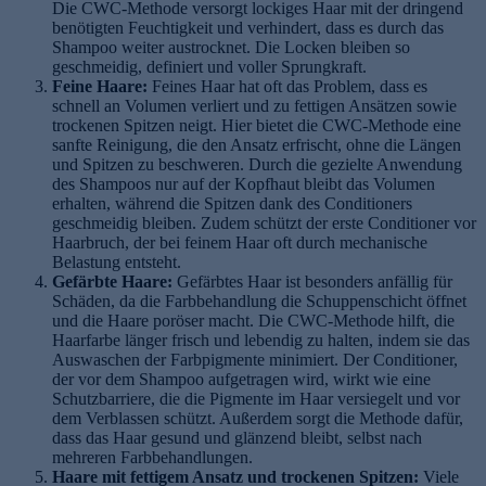
Die CWC-Methode versorgt lockiges Haar mit der dringend
benötigten Feuchtigkeit und verhindert, dass es durch das
Shampoo weiter austrocknet. Die Locken bleiben so
geschmeidig, definiert und voller Sprungkraft.
Feine Haare:
Feines Haar hat oft das Problem, dass es
schnell an Volumen verliert und zu fettigen Ansätzen sowie
trockenen Spitzen neigt. Hier bietet die CWC-Methode eine
sanfte Reinigung, die den Ansatz erfrischt, ohne die Längen
und Spitzen zu beschweren. Durch die gezielte Anwendung
des Shampoos nur auf der Kopfhaut bleibt das Volumen
erhalten, während die Spitzen dank des Conditioners
geschmeidig bleiben. Zudem schützt der erste Conditioner vor
Haarbruch, der bei feinem Haar oft durch mechanische
Belastung entsteht.
Gefärbte Haare:
Gefärbtes Haar ist besonders anfällig für
Schäden, da die Farbbehandlung die Schuppenschicht öffnet
und die Haare poröser macht. Die CWC-Methode hilft, die
Haarfarbe länger frisch und lebendig zu halten, indem sie das
Auswaschen der Farbpigmente minimiert. Der Conditioner,
der vor dem Shampoo aufgetragen wird, wirkt wie eine
Schutzbarriere, die die Pigmente im Haar versiegelt und vor
dem Verblassen schützt. Außerdem sorgt die Methode dafür,
dass das Haar gesund und glänzend bleibt, selbst nach
mehreren Farbbehandlungen.
Haare mit fettigem Ansatz und trockenen Spitzen:
Viele