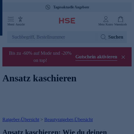
Tagesaktuelle Angebote
Menü
Ansicht
Mein Konto
Warenkorb
Suchen
Bis zu -60% auf Mode und -20%
Gutschein aktivieren
on top!
Ansatz kaschieren
Ratgeber-Übersicht
>
Beautyratgeber-Übersicht
Ansatz kaschieren: Wie du deinen