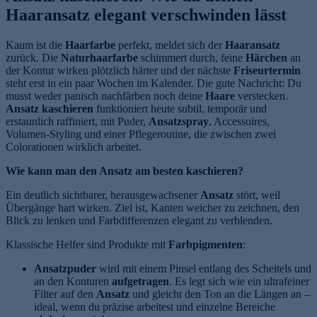
Haaransatz elegant verschwinden lässt
Kaum ist die
Haarfarbe
perfekt, meldet sich der
Haaransatz
zurück. Die
Naturhaarfarbe
schimmert durch, feine
Härchen
an
der Kontur wirken plötzlich härter und der nächste
Friseurtermin
steht erst in ein paar Wochen im Kalender. Die gute Nachricht: Du
musst weder panisch nachfärben noch deine
Haare
verstecken.
Ansatz kaschieren
funktioniert heute subtil, temporär und
erstaunlich raffiniert, mit Puder,
Ansatzspray
, Accessoires,
Volumen-Styling und einer Pflegeroutine, die zwischen zwei
Colorationen wirklich arbeitet.
Wie kann man den Ansatz am besten kaschieren?
Ein deutlich sichtbarer, herausgewachsener
Ansatz
stört, weil
Übergänge hart wirken. Ziel ist, Kanten weicher zu zeichnen, den
Blick zu lenken und Farbdifferenzen elegant zu verblenden.
Klassische Helfer sind Produkte mit
Farbpigmenten
:
Ansatzpuder
wird mit einem Pinsel entlang des Scheitels und
an den Konturen
aufgetragen
. Es legt sich wie ein ultrafeiner
Filter auf den
Ansatz
und gleicht den Ton an die Längen an –
ideal, wenn du präzise arbeitest und einzelne Bereiche