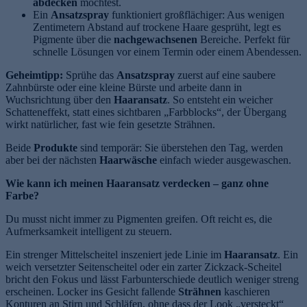
abdecken
möchtest.
Ein
Ansatzspray
funktioniert großflächiger: Aus wenigen
Zentimetern Abstand auf trockene Haare gesprüht, legt es
Pigmente über die
nachgewachsenen
Bereiche. Perfekt für
schnelle Lösungen vor einem Termin oder einem Abendessen.
Geheimtipp:
Sprühe das
Ansatzspray
zuerst auf eine saubere
Zahnbürste oder eine kleine Bürste und arbeite dann in
Wuchsrichtung über den
Haaransatz
. So entsteht ein weicher
Schatteneffekt, statt eines sichtbaren „Farbblocks“, der Übergang
wirkt natürlicher, fast wie fein gesetzte Strähnen.
e
Beide
Produkte
sind temporär: Sie überstehen den Tag, werden
aber bei der nächsten
Haarwäsche
einfach wieder ausgewaschen.
Wie kann ich meinen Haaransatz verdecken – ganz ohne
Farbe?
Du musst nicht immer zu Pigmenten greifen. Oft reicht es, die
Aufmerksamkeit intelligent zu steuern.
Ein strenger Mittelscheitel inszeniert jede Linie im
Haaransatz
. Ein
weich versetzter Seitenscheitel oder ein zarter Zickzack-Scheitel
bricht den Fokus und lässt Farbunterschiede deutlich weniger streng
erscheinen. Locker ins Gesicht fallende
Strähnen
kaschieren
Konturen an Stirn und Schläfen, ohne dass der Look „versteckt“