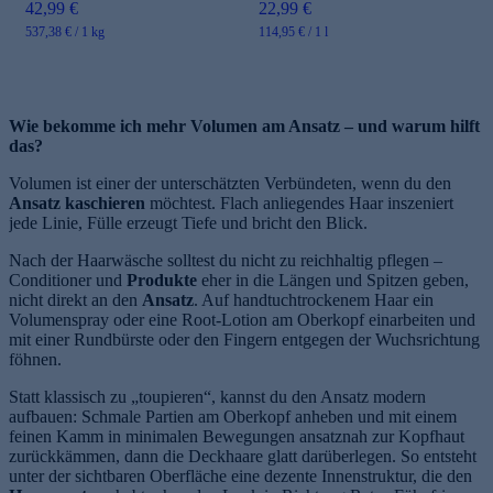
42,99 €
22,99 €
537,38 € / 1 kg
114,95 € / 1 l
Wie bekomme ich mehr Volumen am Ansatz – und warum hilft
das?
Volumen ist einer der unterschätzten Verbündeten, wenn du den
Ansatz kaschieren
möchtest. Flach anliegendes Haar inszeniert
jede Linie, Fülle erzeugt Tiefe und bricht den Blick.
Nach der Haarwäsche solltest du nicht zu reichhaltig pflegen –
Conditioner und
Produkte
eher in die Längen und Spitzen geben,
nicht direkt an den
Ansatz
. Auf handtuchtrockenem Haar ein
Volumenspray oder eine Root-Lotion am Oberkopf einarbeiten und
mit einer Rundbürste oder den Fingern entgegen der Wuchsrichtung
föhnen.
Statt klassisch zu „toupieren“, kannst du den Ansatz modern
aufbauen: Schmale Partien am Oberkopf anheben und mit einem
feinen Kamm in minimalen Bewegungen ansatznah zur Kopfhaut
zurückkämmen, dann die Deckhaare glatt darüberlegen. So entsteht
unter der sichtbaren Oberfläche eine dezente Innenstruktur, die den