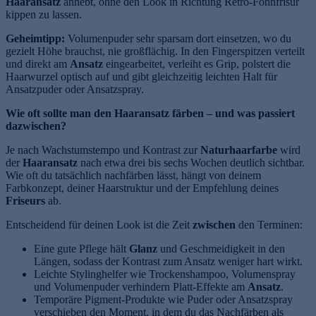
Haaransatz
anhebt, ohne den Look in Richtung Retro-Föhnfrisur
kippen zu lassen.
Geheimtipp:
Volumenpuder sehr sparsam dort einsetzen, wo du
gezielt Höhe brauchst, nie großflächig. In den Fingerspitzen verteilt
und direkt am
Ansatz
eingearbeitet, verleiht es Grip, polstert die
Haarwurzel optisch auf und gibt gleichzeitig leichten Halt für
Ansatzpuder oder Ansatzspray.
Wie oft sollte man den Haaransatz färben – und was passiert
dazwischen?
Je nach Wachstumstempo und Kontrast zur
Naturhaarfarbe
wird
der
Haaransatz
nach etwa drei bis sechs Wochen deutlich sichtbar.
Wie oft du tatsächlich nachfärben lässt, hängt von deinem
Farbkonzept, deiner Haarstruktur und der Empfehlung deines
Friseurs
ab.
Entscheidend für deinen Look ist die Zeit
zwischen
den Terminen:
Eine gute Pflege hält
Glanz
und Geschmeidigkeit in den
Längen, sodass der Kontrast zum Ansatz weniger hart wirkt.
Leichte Stylinghelfer wie Trockenshampoo, Volumenspray
und Volumenpuder verhindern Platt-Effekte am
Ansatz
.
Temporäre Pigment-Produkte wie Puder oder Ansatzspray
verschieben den Moment, in dem du das Nachfärben als