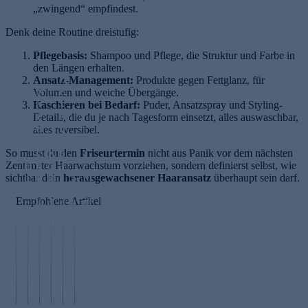
„zwingend“ empfindest.
Denk deine Routine dreistufig:
Pflegebasis:
Shampoo und Pflege, die Struktur und Farbe in
den Längen erhalten.
H
Ansatz-Management:
Produkte gegen Fettglanz, für
N
e
Volumen und weiche Übergänge.
ä
x
Kaschieren bei Bedarf:
Puder, Ansatzspray und Styling-
g
e
Details, die du je nach Tagesform einsetzt, alles auswaschbar,
el
n
alles reversibel.
ri
h
So musst du den
c
K
a
Friseurtermin
nicht aus Panik vor dem nächsten
Zentimeter Haarwachstum vorziehen, sondern definierst selbst, wie
H
h
ol
a
M
sichtbar dein
a
ti
lo
r
herausgewachsener Haaransatz
S
überhaupt sein darf.
or
a
g
i
e
es
Empfohlene Artikel
ni
r
la
d
n
a
n
e
c
al
tf
m
g
G
k
e
e
öl
S
lä
ie
s
r
H
h
tt
r
G
n
a
e
e
e
ol
e
u
d
n
n
d
n
t