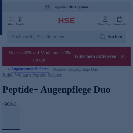
Tagesaktuelle Angebote
Menü
Ansicht
Mein Konto
Warenkorb
Suchen
Bis zu -60% auf Mode und -20%
Gutschein aktivieren
on top!
Augencremes & Seren
Peptide+ Augenpflege Duo
Judith Williams Peptide Science
Peptide+ Augenpflege Duo
490018