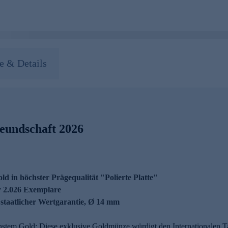
 & Details
eundschaft 2026
ld in höchster Prägequalität "Polierte Platte"
ur 2.026 Exemplare
t staatlicher Wertgarantie, Ø 14 mm
nstem Gold: Diese exklusive Goldmünze würdigt den Internationalen Ta