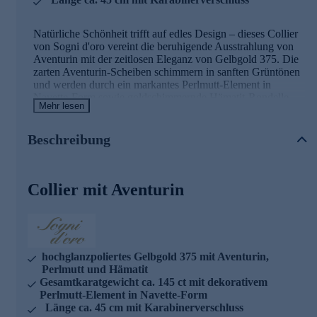
Natürliche Schönheit trifft auf edles Design – dieses Collier
von Sogni d'oro vereint die beruhigende Ausstrahlung von
Aventurin mit der zeitlosen Eleganz von Gelbgold 375. Die
zarten Aventurin-Scheiben schimmern in sanften Grüntönen
und werden durch ein markantes Perlmutt-Element in
Navette-Form sowie goldschimmernde Hämatit-Rondelle
Mehr lesen
akzentuiert. Das hochglanzpolierte Gelbgold 375 umrahmt
die natürlichen Edelsteine mit warmem Glanz und verleiht
dem Schmuckstück eine luxuriöse Note. Die harmonische
Beschreibung
Kombination aus natürlichen Materialien und edlem
Edelmetall macht dieses Collier zu einem vielseitigen
Begleiter – ob im Alltag oder zu besonderen Anlässen. Mit
Collier mit Aventurin
einem Gesamtkaratgewicht von ca. 145 ct präsentiert sich
dieses Schmuckstück als wahres Statement-Piece. Der
sichere Karabinerverschluss aus Gelbgold sorgt für
angenehmen Tragekomfort. Was die Qualität unserer
Schmuckstücke angeht, gehen wir keine Kompromisse ein.
Aus diesem Grund werden unsere Schmuckwaren von
hochglanzpoliertes Gelbgold 375 mit Aventurin,
unserer Qualitätssicherung und seitens des Lieferanten
Perlmutt und Hämatit
strengsten Prüfprozessen unterzogen. Unter anderem
Gesamtkaratgewicht ca. 145 ct mit dekorativem
beinhalten unsere Prüfprozesse Prüfungen auf Konformität
Perlmutt-Element in Navette-Form
mit den Bestimmungen der Schweizer
Länge ca. 45 cm mit Karabinerverschluss
Edelmetallkontrollgesetzgebung. Ein Schmuckstück, das