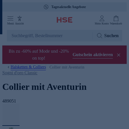
Tagesaktuelle Angebote
Menü
Ansicht
Mein Konto
Warenkorb
Suchen
Bis zu -60% auf Mode und -20%
Gutschein aktivieren
on top!
Halsketten & Colliers
Collier mit Aventurin
Sogni d'oro Classic
Collier mit Aventurin
489051