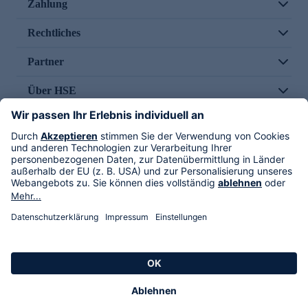
Zahlung
Rechtliches
Partner
Über HSE
Im TV
HSE International
Versand durch
Folge uns
AGB
Datenschutz
Impressum
Alle Rechte vorbehalten. Alle Preise inkl. gesetzlicher MwSt., zzgl. Versandkosten.