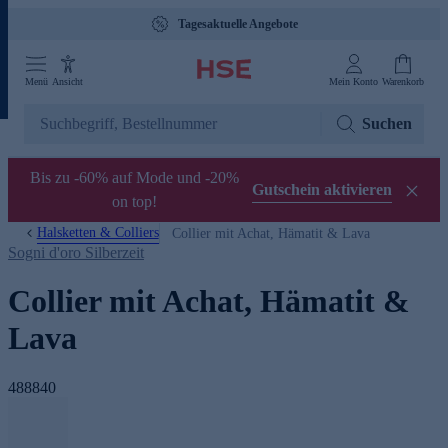
Tagesaktuelle Angebote
Menü
Ansicht
Mein Konto
Warenkorb
Suchen
Bis zu -60% auf Mode und -20%
Gutschein aktivieren
on top!
Halsketten & Colliers
Collier mit Achat, Hämatit & Lava
Sogni d'oro Silberzeit
Collier mit Achat, Hämatit &
Lava
488840