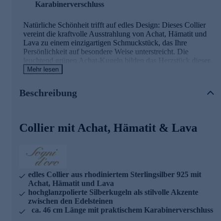
Karabinerverschluss
Natürliche Schönheit trifft auf edles Design: Dieses Collier
vereint die kraftvolle Ausstrahlung von Achat, Hämatit und
Lava zu einem einzigartigen Schmuckstück, das Ihre
Persönlichkeit auf besondere Weise unterstreicht. Die
leuchtend grünen Achat-Kugeln bilden das Herzstück dieser
Kreation und werden harmonisch von facettierten Hämatit-
Mehr lesen
Perlen und silberfarbenen Lava-Steinen begleitet. Alle
Edelsteine sind auf einen robusten Stahldraht gefädelt und
Beschreibung
werden von dekorativen Kugeln aus rhodiniertem
Sterlingsilber 925 akzentuiert, die dem Collier zusätzlichen
Glanz verleihen. Die hochglanzpolierte Oberfläche des
Silbers harmoniert perfekt mit der natürlichen Struktur der
Collier mit Achat, Hämatit & Lava
Edelsteine und schafft einen reizvollen Kontrast. Ein
praktischer Karabinerverschluss aus rhodiniertem
Sterlingsilber 925 sorgt für sicheren Halt und angenehmen
Tragekomfort. Mit einer Gesamtlänge von ca. 46 cm
schmiegt sich dieses außergewöhnliche Schmuckstück
edles Collier aus rhodiniertem Sterlingsilber 925 mit
elegant an Ihr Dekolleté und wird zum vielseitigen Begleiter
Achat, Hämatit und Lava
für jeden Tag. Was die Qualität unserer Schmuckstücke
hochglanzpolierte Silberkugeln als stilvolle Akzente
angeht, gehen wir keine Kompromisse ein. Aus diesem
zwischen den Edelsteinen
Grund werden unsere Schmuckwaren von unserer
ca. 46 cm Länge mit praktischem Karabinerverschluss
Qualitätssicherung und seitens des Lieferanten strengsten
Prüfprozessen unterzogen. Unter anderem beinhalten unsere