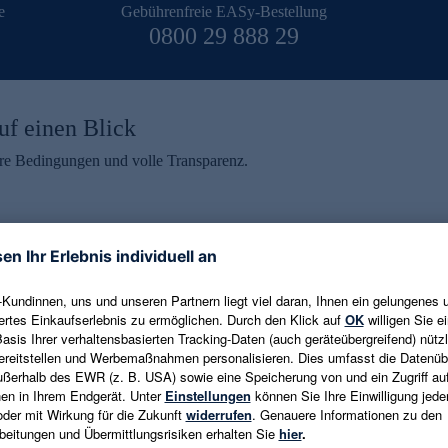
e
Gebührenfreie EASy-Bestellung
0800 29 888 29
uf einen Blick
aire Bedingungen und volle Transparenz.
ein erhalten
eren und aktuelle Trends,
E-Mail-Adresse eingeben
alten. Als Dankeschön
ne Abmeldung ist jederzeit in
Es gelten die
Datenschutzrichtlinien
un