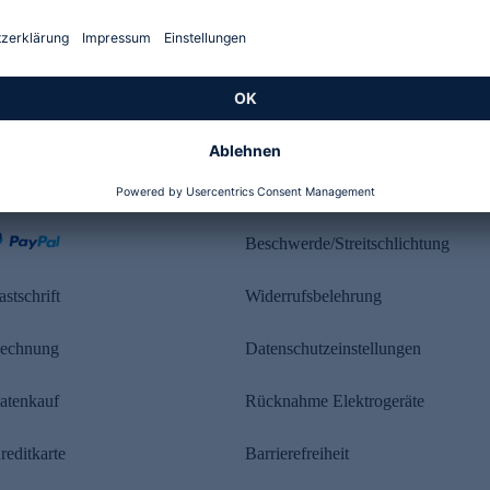
Kundenbewertung
ahlung
Rechtliches
Beschwerde/Streitschlichtung
astschrift
Widerrufsbelehrung
echnung
Datenschutzeinstellungen
atenkauf
Rücknahme Elektrogeräte
reditkarte
Barrierefreiheit