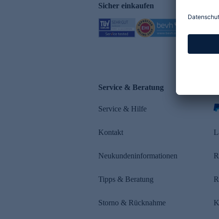
Sicher einkaufen
Service & Beratung
Z
Service & Hilfe
s
Kontakt
L
Neukundeninformationen
R
Tipps & Beratung
R
Storno & Rücknahme
K