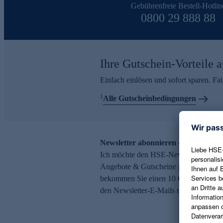
Gebührenfreie Bestell-Hotlin
0800 29 888 88
Ihre Gutschein-Vorteile a
Einfach einlösen und sofort sparen. F
1
Alle Gutscheinbedingungen
Newsletter abonnieren – 10 € Gutsch
Ich möchte den HSE-Newsletter abonni
Angebote & Gutscheine per E-Mail erh
bekommen Sie einen 10 € Gutschein. Ei
den Newsletter-E-Mails möglich.