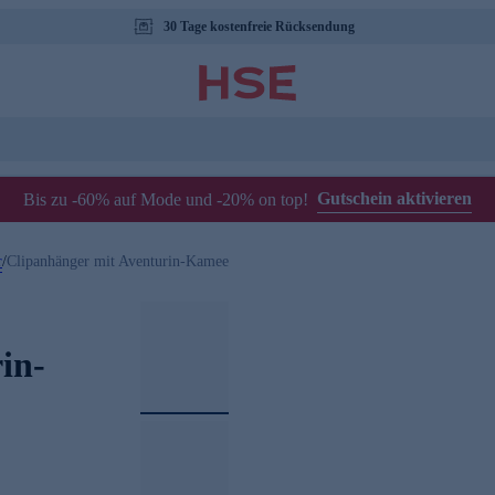
30 Tage kostenfreie Rücksendung
Gutschein aktivieren
Bis zu -60% auf Mode und -20% on top!
r
/
Clipanhänger mit Aventurin-Kamee
in-