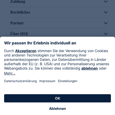
Zahlung
Rechtliches
Partner
Über HSE
Im TV
HSE International
Versand durch
Folge uns
AGB
Datenschutz
Impressum
Alle Rechte vorbehalten. Alle Preise inkl. gesetzlicher MwSt., zzgl. Versandkosten.