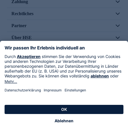
Zahlung
Rechtliches
Partner
Über HSE
Im TV
HSE International
Versand durch
Folge uns
AGB
Datenschutz
Impressum
Alle Rechte vorbehalten. Alle Preise inkl. gesetzlicher MwSt., zzgl. Versandkosten.