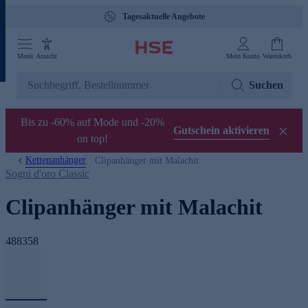
Tagesaktuelle Angebote
Menü
Ansicht
Mein Konto
Warenkorb
Suchen
Bis zu -60% auf Mode und -20%
Gutschein aktivieren
on top!
Kettenanhänger
Clipanhänger mit Malachit
Sogni d'oro Classic
Clipanhänger mit Malachit
488358