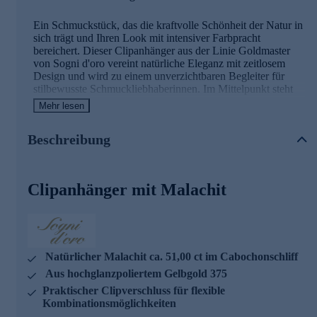
Ein Schmuckstück, das die kraftvolle Schönheit der Natur in
sich trägt und Ihren Look mit intensiver Farbpracht
bereichert. Dieser Clipanhänger aus der Linie Goldmaster
von Sogni d'oro vereint natürliche Eleganz mit zeitlosem
Design und wird zu einem unverzichtbaren Begleiter für
stilbewusste Schmuckliebhaberinnen. Im Mittelpunkt steht
ein beeindruckender natürlicher Malachit mit einem Gewicht
Mehr lesen
von ca. 51,00 ct. Der ovale Edelstein im Cabochonschliff
zeigt die charakteristischen grünen Bänderungen des
Beschreibung
Malachits in ihrer ganzen Pracht und verleiht dem Anhänger
eine unverwechselbare Ausstrahlung. Die glatte, gewölbte
Oberfläche des Cabochonschliffs betont die natürliche
Maserung des Steins und lässt ihn samtweich schimmern.
Clipanhänger mit Malachit
Gefasst ist der Malachit in hochglanzpoliertem Gelbgold
375, das mit seinem warmen Glanz einen wunderschönen
Kontrast zum intensiven Grün des Edelsteins bildet. Der
praktische Clipverschluss ermöglicht es Ihnen, den
Anhänger flexibel an verschiedenen Ketten oder Omega-
Reifen zu befestigen und so immer wieder neue
Natürlicher Malachit ca. 51,00 ct im Cabochonschliff
Kombinationen zu kreieren. Mit einer Größe von ca. 34 x
Aus hochglanzpoliertem Gelbgold 375
24,4 mm setzt der Anhänger ein ausdrucksstarkes Statement,
Praktischer Clipverschluss für flexible
ohne dabei überladen zu wirken. Hinweis: Die abgebildete
Kombinationsmöglichkeiten
Kette ist nicht im Lieferumfang enthalten. Eine passende