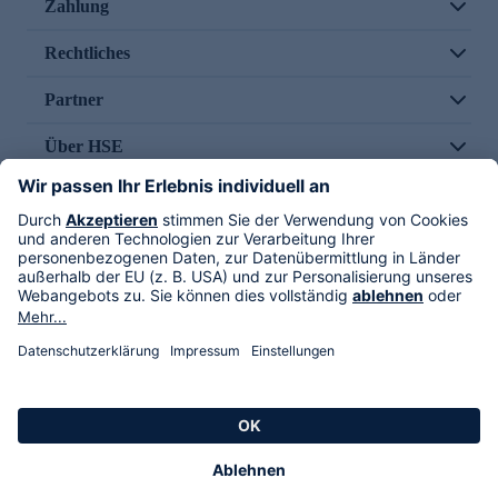
Zahlung
Rechtliches
Partner
Über HSE
Im TV
HSE International
Versand durch
Folge uns
AGB
Datenschutz
Impressum
Alle Rechte vorbehalten. Alle Preise inkl. gesetzlicher MwSt., zzgl. Versandkosten.