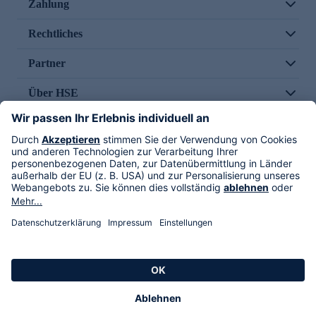
Zahlung
Rechtliches
Partner
Über HSE
Im TV
HSE International
Versand durch
Folge uns
AGB
Datenschutz
Impressum
Alle Rechte vorbehalten. Alle Preise inkl. gesetzlicher MwSt., zzgl. Versandkosten.