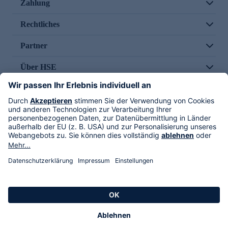
Zahlung
Rechtliches
Partner
Über HSE
Im TV
HSE International
Versand durch
Folge uns
AGB
Datenschutz
Impressum
Alle Rechte vorbehalten. Alle Preise inkl. gesetzlicher MwSt., zzgl. Versandkosten.