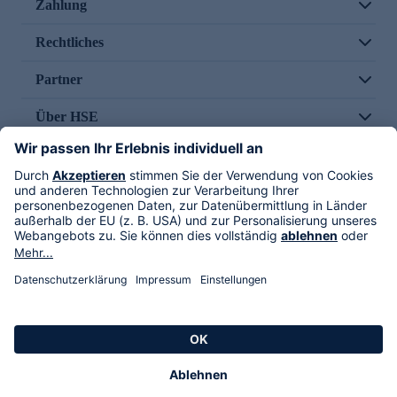
Zahlung
Rechtliches
Partner
Über HSE
Im TV
HSE International
Versand durch
Folge uns
AGB
Datenschutz
Impressum
Alle Rechte vorbehalten. Alle Preise inkl. gesetzlicher MwSt., zzgl. Versandkosten.