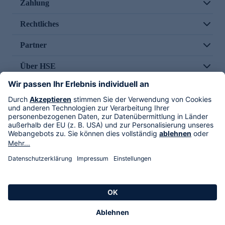
Zahlung
Rechtliches
Partner
Über HSE
Im TV
HSE International
Versand durch
Folge uns
AGB
Datenschutz
Impressum
Alle Rechte vorbehalten. Alle Preise inkl. gesetzlicher MwSt., zzgl. Versandkosten.