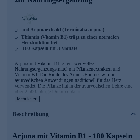
mit Arjunaextrakt (Terminalia arjuna)
Thiamin (Vitamin B1) trägt zu einer normalen
Herzfunktion bei
180 Kapseln für 3 Monate
Arjuna mit Vitamin B1 ist ein wertvolles
Nahrungsergänzungsmittel mit Pflanzenextrakten und
Vitamin B1. Die Rinde des Arjuna-Baumes wird in
ayurvedischen Anwendungen traditionell für das Herz
verwendet. Die Pflanze hat in der ayurvedischen Lehre eine
über 2.500-jährige Dokumentation.
Mehr lesen
Arjuna mit Vitamin B1
- Zutaten und
Wirkstoffe
Beschreibung
Arjunaextrakt (Terminalia arjuna) - 340 mg pro
Tagesdosis, aus der Rinde des Arjuna-Baumes
Arjuna mit Vitamin B1 - 180 Kapseln
Vitamin B1 (Thiamin) - 1,1 mg pro Tagesdosis (100%