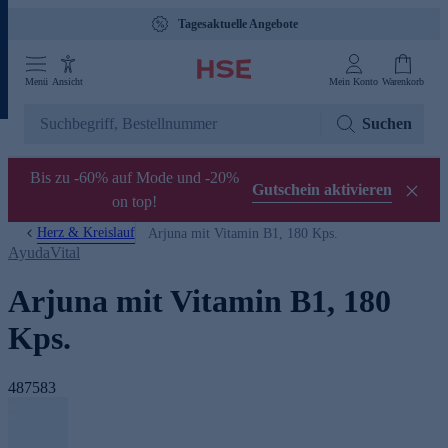
Tagesaktuelle Angebote
Menü
Ansicht
Mein Konto
Warenkorb
Suchen
Bis zu -60% auf Mode und -20%
Gutschein aktivieren
on top!
Herz & Kreislauf
Arjuna mit Vitamin B1, 180 Kps.
AyudaVital
Arjuna mit Vitamin B1, 180
Kps.
487583