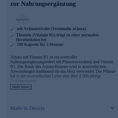
NRV)
zur Nahrungsergänzung
Thiamin (Vitamin B1) trägt zu einer normalen
Herzfunktion bei
AyudaVital - einfach, pflanzlich, ayurvedisch
mit Arjunaextrakt (Terminalia arjuna)
AyudaVital macht die Erfahrungen der ayurvedischen
Thiamin (Vitamin B1) trägt zu einer normalen
Pflanzenlehre für den Alltag nutzbar. Dem Team von
Herzfunktion bei
AyudaVital ist es besonders wichtig, dass Sie genau wissen,
180 Kapseln für 3 Monate
was Sie einnehmen. Deshalb folgt jedes Produkt dem
Prinzip der stringenten Einfachheit: Ein pflanzlicher
Hauptinhaltsstoff, ein ergänzender Mikronährstoff. Nicht
Arjuna mit Vitamin B1 ist ein wertvolles
mehr. Was keinen Beitrag leistet, kommt nicht in die Kapsel.
Nahrungsergänzungsmittel mit Pflanzenextrakten und Vitamin
B1. Die Rinde des Arjuna-Baumes wird in ayurvedischen
Bestellen Sie gleich hier ganz bequem im Onlineshop.
Anwendungen traditionell für das Herz verwendet. Die Pflanze
hat in der ayurvedischen Lehre eine über 2.500-jährige
Dokumentation.
Mehr lesen
Arjuna mit Vitamin B1
- Zutaten und
Wirkstoffe
Maße & Details
Arjunaextrakt (Terminalia arjuna) - 340 mg pro Tagesdosis,
aus der Rinde des Arjuna-Baumes
Vitamin B1 (Thiamin) - 1,1 mg pro Tagesdosis (100%