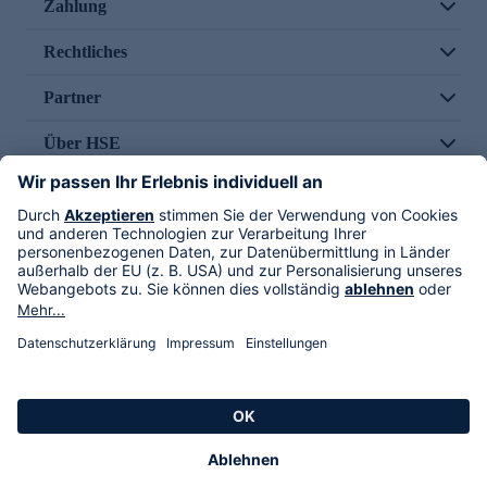
Zahlung
Rechtliches
Partner
Über HSE
Im TV
HSE International
Versand durch
Folge uns
AGB
Datenschutz
Impressum
Alle Rechte vorbehalten. Alle Preise inkl. gesetzlicher MwSt., zzgl. Versandkosten.