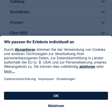
Zahlung
Rechtliches
Partner
Über HSE
Im TV
HSE International
Versand durch
Folge uns
AGB
Datenschutz
Impressum
Alle Rechte vorbehalten. Alle Preise inkl. gesetzlicher MwSt., zzgl. Versandkosten.