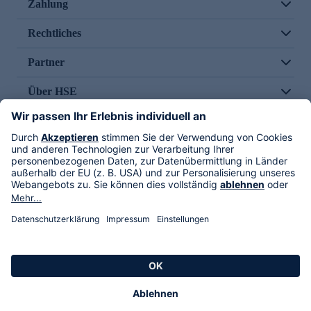
Zahlung
Rechtliches
Partner
Über HSE
Im TV
HSE International
Versand durch
Folge uns
AGB
Datenschutz
Impressum
Alle Rechte vorbehalten. Alle Preise inkl. gesetzlicher MwSt., zzgl. Versandkosten.