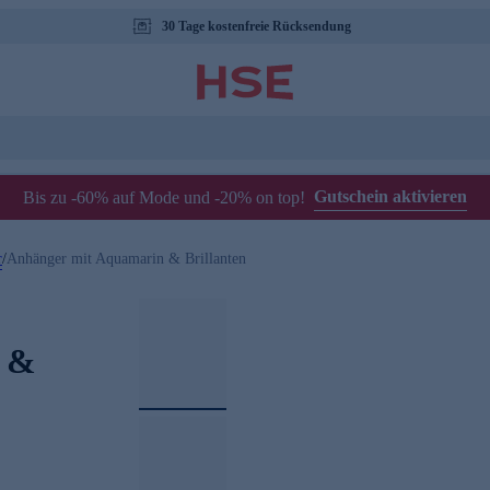
30 Tage kostenfreie Rücksendung
Gutschein aktivieren
Bis zu -60% auf Mode und -20% on top!
r
/
Anhänger mit Aquamarin & Brillanten
n &