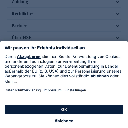
Zahlung
Rechtliches
Partner
Über HSE
Im TV
HSE International
Versand durch
Folge uns
AGB
Datenschutz
Impressum
Alle Rechte vorbehalten. Alle Preise inkl. gesetzlicher MwSt., zzgl. Versandkosten.