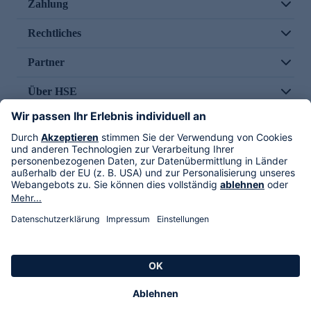
Zahlung
Rechtliches
Partner
Über HSE
Im TV
HSE International
Versand durch
Folge uns
AGB
Datenschutz
Impressum
Alle Rechte vorbehalten. Alle Preise inkl. gesetzlicher MwSt., zzgl. Versandkosten.