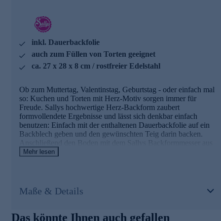
fruchtsäurefest
Durchmesser ca. 28 cm
spülmaschinengeeignet
für ein gleichmäßiges Aufgehen des Teiges
inkl. Dauerbackfolie
die Backform muss nicht gefettet werden
inkl. praktischer Dauerbackfolie
auch zum Füllen von Torten geeignet
ca. 27 x 28 x 8 cm / rostfreier Edelstahl
Für herzige Backergebnisse jeglicher Art. Jetzt gleich
bequem online bestellen.
Ob zum Muttertag, Valentinstag, Geburtstag - oder einfach mal
so: Kuchen und Torten mit Herz-Motiv sorgen immer für
Freude. Sallys hochwertige Herz-Backform zaubert
formvollendete Ergebnisse und lässt sich denkbar einfach
benutzen: Einfach mit der enthaltenen Dauerbackfolie auf ein
Backblech geben und den gewünschten Teig darin backen.
Anschließend den Boden mit dem Sallys Backformmesser aus
der Form lösen, fertig ist der hübsche Herz-Kuchen. Darüber
Mehr lesen
hinaus lässt sich der Backring auch für das Füllen mit Creme
nutzen, so wird der Rand schön gerade.
Maße & Details
Die Details im Überblick
Form aus rostfreiem Edelstahl
Das könnte Ihnen auch gefallen
zum Backen von Kuchen & Füllen von Torten