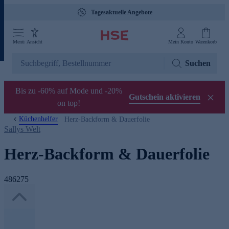
Tagesaktuelle Angebote
Menü
Ansicht
Mein Konto
Warenkorb
Suchen
Bis zu -60% auf Mode und -20%
Gutschein aktivieren
on top!
Küchenhelfer
Herz-Backform & Dauerfolie
Sallys Welt
Herz-Backform & Dauerfolie
486275