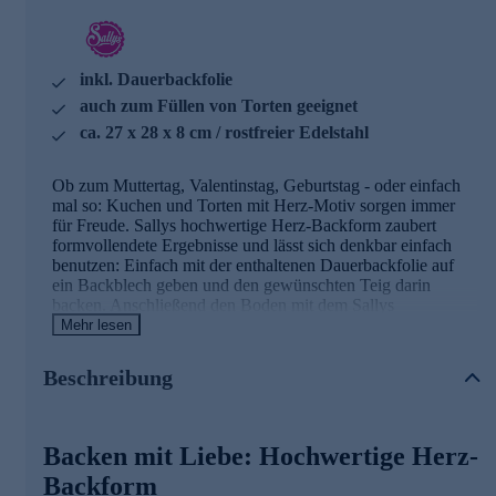
inkl. Dauerbackfolie
auch zum Füllen von Torten geeignet
ca. 27 x 28 x 8 cm / rostfreier Edelstahl
Ob zum Muttertag, Valentinstag, Geburtstag - oder einfach
mal so: Kuchen und Torten mit Herz-Motiv sorgen immer
für Freude. Sallys hochwertige Herz-Backform zaubert
formvollendete Ergebnisse und lässt sich denkbar einfach
benutzen: Einfach mit der enthaltenen Dauerbackfolie auf
ein Backblech geben und den gewünschten Teig darin
backen. Anschließend den Boden mit dem Sallys
Backformmesser aus der Form lösen, fertig ist der hübsche
Mehr lesen
Herz-Kuchen. Darüber hinaus lässt sich der Backring auch
für das Füllen mit Creme nutzen, so wird der Rand schön
Beschreibung
gerade.
Die Details im Überblick
Backen mit Liebe: Hochwertige Herz-
Form aus rostfreiem Edelstahl
Backform
zum Backen von Kuchen & Füllen von Torten