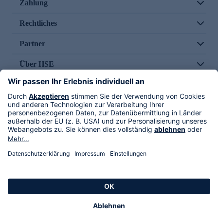
Zahlung
Rechtliches
Partner
Über HSE
Im TV
HSE International
Versand durch
Folge uns
AGB
Datenschutz
Impressum
Alle Rechte vorbehalten. Alle Preise inkl. gesetzlicher MwSt., zzgl. Versandkosten.