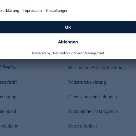
Kundenbewertung
ahlung
Rechtliches
Beschwerde/Streitschlichtung
astschrift
Widerrufsbelehrung
echnung
Datenschutzeinstellungen
atenkauf
Rücknahme Elektrogeräte
reditkarte
Barrierefreiheit