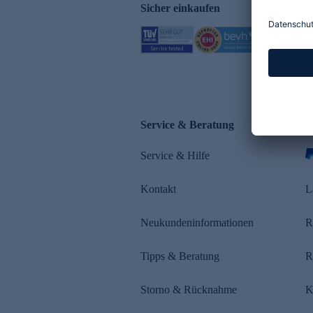
Sicher einkaufen
Service & Beratung
Z
Service & Hilfe
s
Kontakt
L
Neukundeninformationen
R
Tipps & Beratung
R
Storno & Rücknahme
K