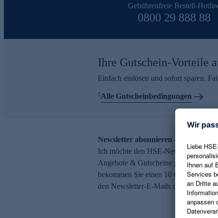
Gebührenfreie Bestell-Hotlin
0800 29 888 88
Ihre Gutschein-Vorteile a
Einfach einlösen und sofort sparen. F
1
Alle Gutscheinbedingungen
Newsletter abonnieren – 10 € Gutsch
Ich möchte den HSE-Newsletter abonni
Angebote & Gutscheine per E-Mail erh
bekommen Sie einen 10 € Gutschein. Ei
den Newsletter-E-Mails möglich.