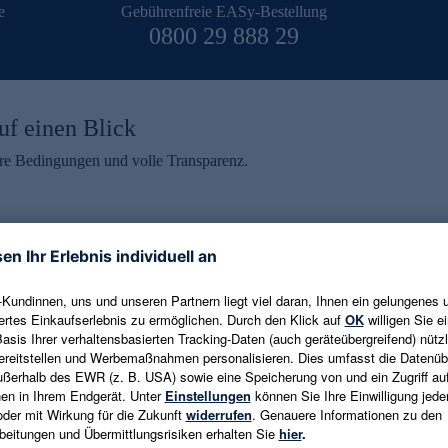
e
Gebührenfreie EASy-Bestellung
0800 29 888 29
uf einen Blick
aire Bedingungen und volle Transparenz.
ein erhalten
eren und aktuelle Trends,
E-Mail-Adresse eingeben
alten. Als Dankeschön
ne Abmeldung ist jederzeit in
Es gelten die
Datenschutzrichtlinien
un