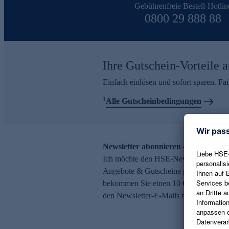
Gebührenfreie Bestell-Hotlin
0800 29 888 88
Ihre Gutschein-Vorteile a
Einfach einlösen und sofort sparen. F
1
Alle Gutscheinbedingungen
Newsletter abonnieren – 10 € Gutsch
Ich möchte den HSE-Newsletter abonni
Angebote & Gutscheine per E-Mail erh
bekommen Sie einen 10 € Gutschein. Ei
den Newsletter-E-Mails möglich.