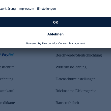
Kundenbewertung
ahlung
Rechtliches
Beschwerde/Streitschlichtung
astschrift
Widerrufsbelehrung
echnung
Datenschutzeinstellungen
atenkauf
Rücknahme Elektrogeräte
reditkarte
Barrierefreiheit