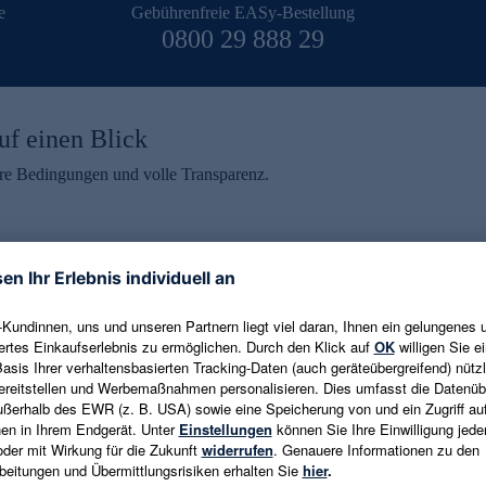
e
Gebührenfreie EASy-Bestellung
0800 29 888 29
uf einen Blick
aire Bedingungen und volle Transparenz.
ein erhalten
eren und aktuelle Trends,
E-Mail-Adresse eingeben
alten. Als Dankeschön
ne Abmeldung ist jederzeit in
Es gelten die
Datenschutzrichtlinien
un