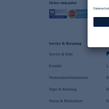
Sicher einkaufen
Service & Beratung
Z
Service & Hilfe
s
Kontakt
L
Neukundeninformationen
R
Tipps & Beratung
R
Storno & Rücknahme
K