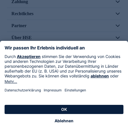
Zahlung
Rechtliches
Partner
Über HSE
Im TV
HSE International
Versand durch
Folge uns
AGB
Datenschutz
Impressum
Alle Rechte vorbehalten. Alle Preise inkl. gesetzlicher MwSt., zzgl. Versandkosten.