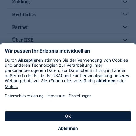
Zahlung
Rechtliches
Partner
Über HSE
Im TV
HSE International
Versand durch
Folge uns
AGB
Datenschutz
Impressum
Alle Rechte vorbehalten. Alle Preise inkl. gesetzlicher MwSt., zzgl. Versandkosten.