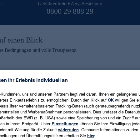
e
Gebührenfreie EASy-Bestellung
0800 29 888 29
uf einen Blick
aire Bedingungen und volle Transparenz.
ein erhalten
eren und aktuelle Trends,
E-Mail-Adresse eingeben
alten. Als Dankeschön
ne Abmeldung ist jederzeit in
Es gelten die
Datenschutzrichtlinien
un