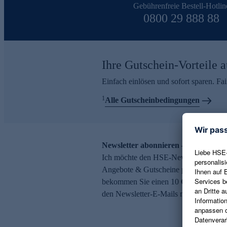
Gebührenfreie Bestell-Hotlin
0800 29 888 88
Ihre Gutschein-Vorteile a
Einfach einlösen und sofort sparen. F
1
Alle Gutscheinbedingungen
Newsletter abonnieren – 10 € Gutsch
Ich möchte den HSE-Newsletter abonni
Angebote & Gutscheine per E-Mail erh
bekommen Sie einen 10 € Gutschein. Ei
den Newsletter-E-Mails möglich.