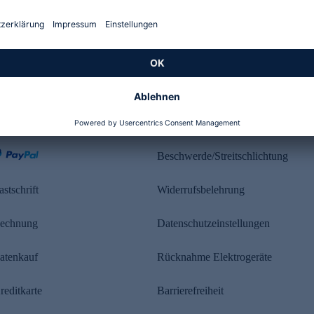
Kundenbewertung
ahlung
Rechtliches
Beschwerde/Streitschlichtung
astschrift
Widerrufsbelehrung
echnung
Datenschutzeinstellungen
atenkauf
Rücknahme Elektrogeräte
reditkarte
Barrierefreiheit