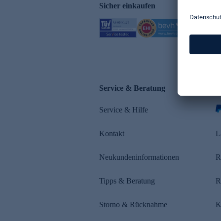
Sicher einkaufen
Service & Beratung
Z
Service & Hilfe
Kontakt
L
Neukundeninformationen
R
Tipps & Beratung
R
Storno & Rücknahme
K