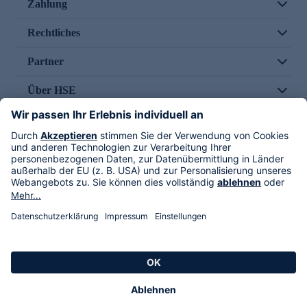
Zahlung
Rechtliches
Partner
Über HSE
Im TV
HSE International
Versand durch
Folge uns
AGB
Datenschutz
Impressum
Alle Rechte vorbehalten. Alle Preise inkl. gesetzlicher MwSt., zzgl. Versandkosten.