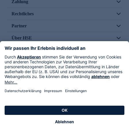
Zahlung
Rechtliches
Partner
Über HSE
Im TV
HSE International
Versand durch
Folge uns
AGB
Datenschutz
Impressum
Alle Rechte vorbehalten. Alle Preise inkl. gesetzlicher MwSt., zzgl. Versandkosten.