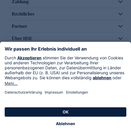
Zahlung
Rechtliches
Partner
Über HSE
Im TV
HSE International
Versand durch
Folge uns
AGB
Datenschutz
Impressum
Alle Rechte vorbehalten. Alle Preise inkl. gesetzlicher MwSt., zzgl. Versandkosten.