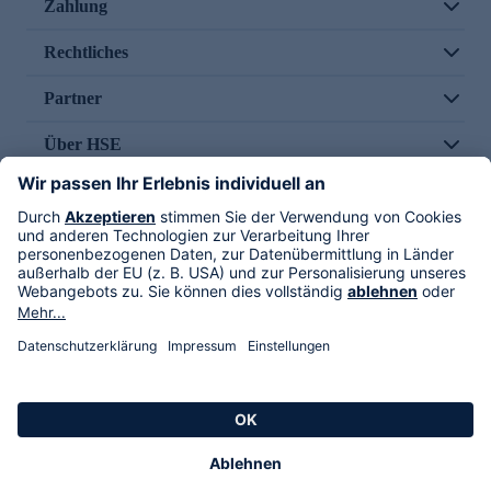
Zahlung
Rechtliches
Partner
Über HSE
Im TV
HSE International
Versand durch
Folge uns
AGB
Datenschutz
Impressum
Alle Rechte vorbehalten. Alle Preise inkl. gesetzlicher MwSt., zzgl. Versandkosten.