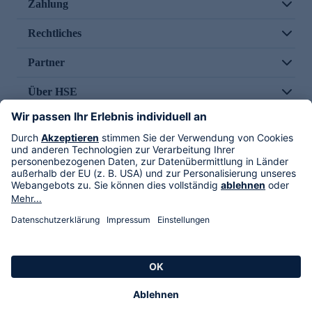
Zahlung
Rechtliches
Partner
Über HSE
Im TV
HSE International
Versand durch
Folge uns
AGB
Datenschutz
Impressum
Alle Rechte vorbehalten. Alle Preise inkl. gesetzlicher MwSt., zzgl. Versandkosten.