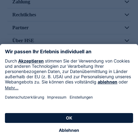
Zahlung
Rechtliches
Partner
Über HSE
Im TV
HSE International
Versand durch
Folge uns
AGB
Datenschutz
Impressum
Alle Rechte vorbehalten. Alle Preise inkl. gesetzlicher MwSt., zzgl. Versandkosten.