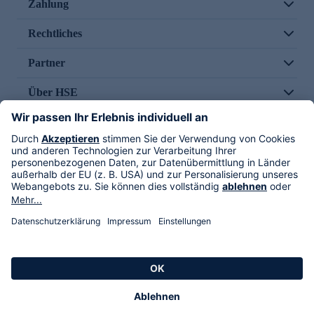
Zahlung
Rechtliches
Partner
Über HSE
Im TV
HSE International
Versand durch
Folge uns
AGB
Datenschutz
Impressum
Alle Rechte vorbehalten. Alle Preise inkl. gesetzlicher MwSt., zzgl. Versandkosten.