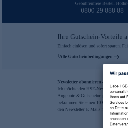
Gebührenfreie Bestell-Hotlin
0800 29 888 88
Ihre Gutschein-Vorteile a
Einfach einlösen und sofort sparen. F
1
Alle Gutscheinbedingungen
Newsletter abonnieren – 10 € Gutsch
Ich möchte den HSE-Newsletter abonni
Angebote & Gutscheine per E-Mail erh
bekommen Sie einen 10 € Gutschein. Ei
den Newsletter-E-Mails möglich.