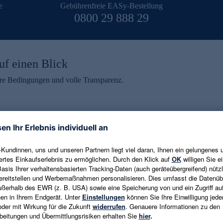
e
Gebührenfreie EASy-Bestellung
0800 29 888 29
uf einen Blick
aire Bedingungen und volle Transparenz.
ein erhalten
eren und aktuelle Trends,
E-Mail-Adresse eingeben
alten. Als Dankeschön
ne Abmeldung ist jederzeit in
Es gelten die
Datenschutzrichtlinien
un