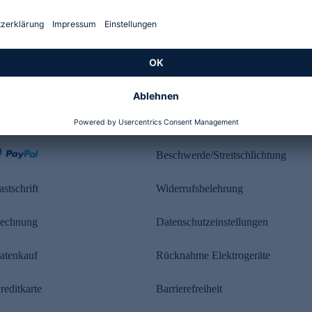
Kundenbewertung
ahlung
Rechtliches
Beschwerde/Streitschlichtung
astschrift
Widerrufsbelehrung
echnung
Datenschutzeinstellungen
atenkauf
Rücknahme Elektrogeräte
reditkarte
Barrierefreiheit