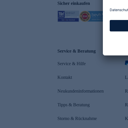
Sicher einkaufen
Service & Beratung
Z
Service & Hilfe
s
Kontakt
L
Neukundeninformationen
R
Tipps & Beratung
R
Storno & Rücknahme
K