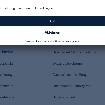
Kundenbewertung
ahlung
Rechtliches
Beschwerde/Streitschlichtung
astschrift
Widerrufsbelehrung
echnung
Datenschutzeinstellungen
atenkauf
Rücknahme Elektrogeräte
reditkarte
Barrierefreiheit