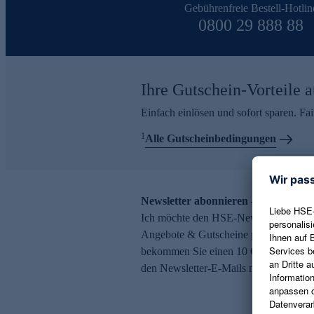
Gebührenfreie Bestell-Hotlin
0800 29 888 88
Ihre Gutschein-Vorteile a
Einfach einlösen und sofort sparen. F
1
Alle Gutscheinbedingungen
Newsletter abonnieren – 10 € Gutsch
Ich möchte den HSE-Newsletter abonni
Angebote & Gutscheine per E-Mail erh
bekommen Sie einen 10 € Gutschein. Ei
den Newsletter-E-Mails möglich.