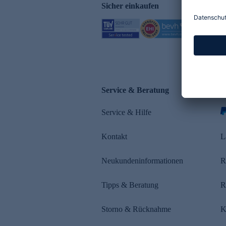
Sicher einkaufen
Service & Beratung
Z
Service & Hilfe
s
Kontakt
L
Neukundeninformationen
R
Tipps & Beratung
R
Storno & Rücknahme
K