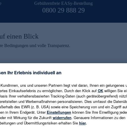
e
Gebührenfreie EASy-Bestellung
0800 29 888 29
uf einen Blick
aire Bedingungen und volle Transparenz.
ein erhalten
eren und aktuelle Trends,
E-Mail-Adresse eingeben
alten. Als Dankeschön
ne Abmeldung ist jederzeit in
Es gelten die
Datenschutzrichtlinien
un