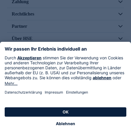
Zahlung
Rechtliches
Partner
Über HSE
Im TV
HSE International
Versand durch
Folge uns
AGB
Datenschutz
Impressum
Alle Rechte vorbehalten. Alle Preise inkl. gesetzlicher MwSt., zzgl. Versandkosten.