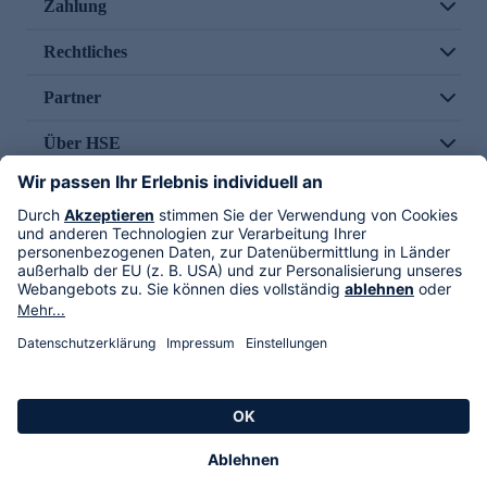
Zahlung
Rechtliches
Partner
Über HSE
Im TV
HSE International
Versand durch
Folge uns
AGB
Datenschutz
Impressum
Alle Rechte vorbehalten. Alle Preise inkl. gesetzlicher MwSt., zzgl. Versandkosten.