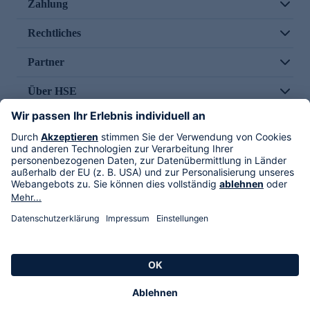
Zahlung
Rechtliches
Partner
Über HSE
Im TV
HSE International
Versand durch
Folge uns
AGB
Datenschutz
Impressum
Alle Rechte vorbehalten. Alle Preise inkl. gesetzlicher MwSt., zzgl. Versandkosten.