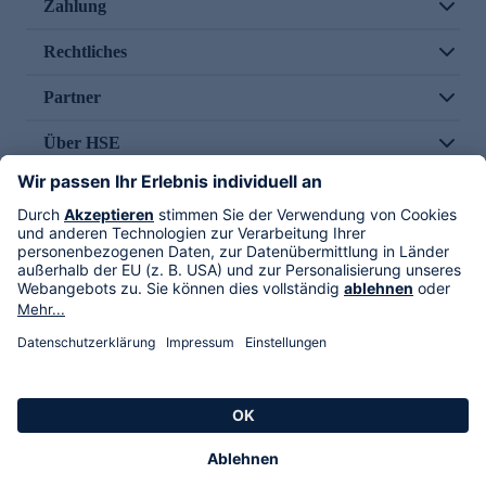
Zahlung
Rechtliches
Partner
Über HSE
Im TV
HSE International
Versand durch
Folge uns
AGB
Datenschutz
Impressum
Alle Rechte vorbehalten. Alle Preise inkl. gesetzlicher MwSt., zzgl. Versandkosten.