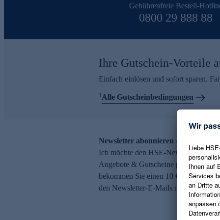
Gebührenfreie Bestell-Hotlin
0800 29 888 88
Ihre Gutschein-Vorteile a
Einfach einlösen und sofort sparen. F
1
Alle Gutscheinbedingungen
Newsletter abonnieren – 10 € Gutsch
Ich möchte den HSE-Newsletter abonni
Angebote & Gutscheine per E-Mail erh
bekommen Sie einen 10 € Gutschein. Ei
den Newsletter-E-Mails möglich.