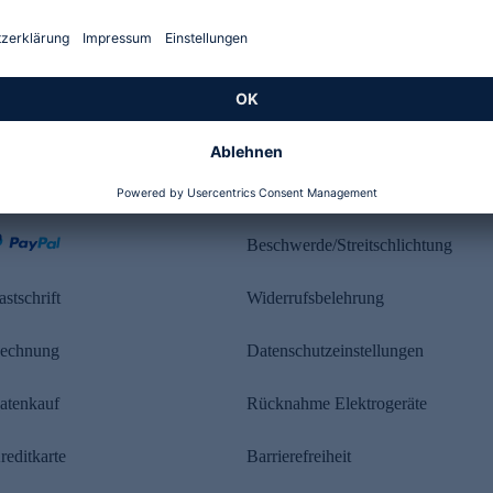
Kundenbewertung
ahlung
Rechtliches
Beschwerde/Streitschlichtung
astschrift
Widerrufsbelehrung
echnung
Datenschutzeinstellungen
atenkauf
Rücknahme Elektrogeräte
reditkarte
Barrierefreiheit