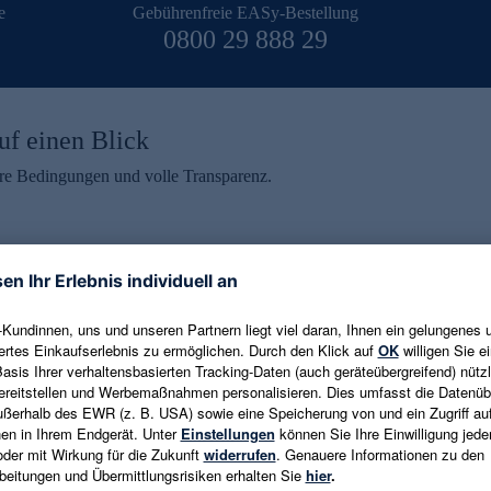
e
Gebührenfreie EASy-Bestellung
0800 29 888 29
uf einen Blick
aire Bedingungen und volle Transparenz.
ein erhalten
eren und aktuelle Trends,
E-Mail-Adresse eingeben
alten. Als Dankeschön
ne Abmeldung ist jederzeit in
Es gelten die
Datenschutzrichtlinien
un