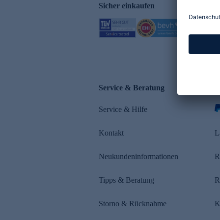
Sicher einkaufen
Service & Beratung
Z
Service & Hilfe
Kontakt
L
Neukundeninformationen
R
Tipps & Beratung
R
Storno & Rücknahme
K