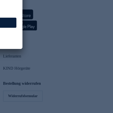
HSE App
Partner
Lieferanten
KIND Hörgeräte
Bestellung widerrufen
Widerrufsformular