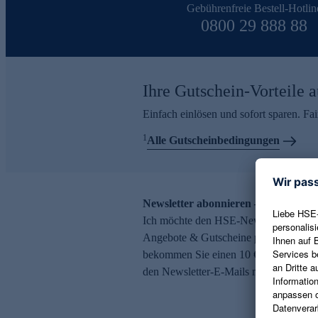
Gebührenfreie Bestell-Hotlin
0800 29 888 88
Ihre Gutschein-Vorteile a
Einfach einlösen und sofort sparen. F
1
Alle Gutscheinbedingungen
Newsletter abonnieren – 10 € Gutsch
Ich möchte den HSE-Newsletter abonni
Angebote & Gutscheine per E-Mail erh
bekommen Sie einen 10 € Gutschein. Ei
den Newsletter-E-Mails möglich.