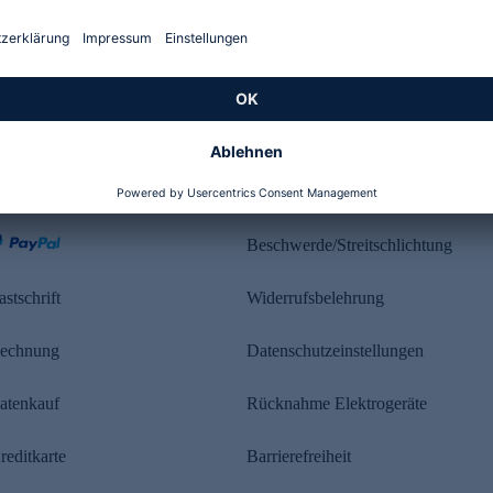
Kundenbewertung
ahlung
Rechtliches
Beschwerde/Streitschlichtung
astschrift
Widerrufsbelehrung
echnung
Datenschutzeinstellungen
atenkauf
Rücknahme Elektrogeräte
reditkarte
Barrierefreiheit