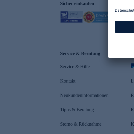
Sicher einkaufen
Service & Beratung
Z
Service & Hilfe
s
Kontakt
L
Neukundeninformationen
R
Tipps & Beratung
R
Storno & Rücknahme
K