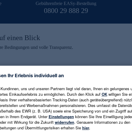
e
Gebührenfreie EASy-Bestellung
0800 29 888 29
uf einen Blick
aire Bedingungen und volle Transparenz.
ein erhalten
eren und aktuelle Trends,
E-Mail-Adresse eingeben
alten. Als Dankeschön
ne Abmeldung ist jederzeit in
Es gelten die
Datenschutzrichtlinien
un